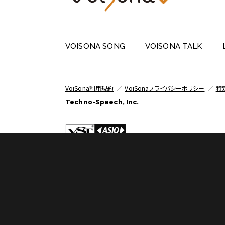
VOISONA SONG
VOISONA TALK
VoiSona利用規約
／
VoiSonaプライバシーポリシー
／
特
Techno-Speech, Inc.
※VST® is a trademark of Steinberg Media Tec
※「CeVIO」は株式会社フロンティアワークスの商
※「VoiSona」は株式会社テクノスピーチの商標ま
Copyright © 2022-2024 Techno-Speech, Inc.
A