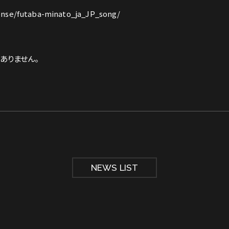
cense/futaba-minato_ja_JP_song/
ありません。
NEWS LIST