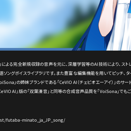
」による完全新規収録の音声を元に、深層学習等のAI技術により、スト
語ソングボイスライブラリです。また豊富な編集機能を用いてピッチ、タ
iSona」の姉妹ブランドである「CeVIO AI（チェビオエーアイ）」の
「CeVIO AI」版の「双葉湊音」と同等の合成音声品質を「VoiSona」
ist/futaba-minato_ja_JP_song/