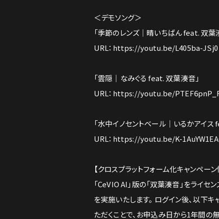
＜デモソング＞
「季節のレンズ｜晴いちばん feat. 双葉
URL：
https://youtu.be/L405ba-JSj0
「雲隠｜なみぐる feat. 双葉湊音」
URL：
https://youtu.be/PTEF6pnP_
「水中イノセントベール｜いるかアイス fe
URL：
https://youtu.be/K-1AuYW1EA
【クロスプラットフォーム化キャンペーン
「CeVIO AI」版の「双葉湊音」をラ
を実施いたします。 ログイン後、以下キャ
ただくことで、お申込み日から1年間の