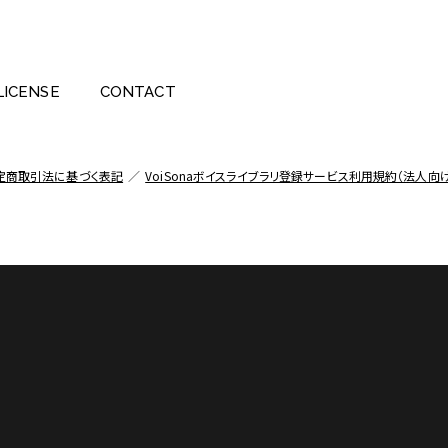
LICENSE
CONTACT
定商取引法に基づく表記
／
VoiSonaボイスライブラリ登録サービス利用規約（法人向け
hnologies GmbH, registered in Europe and other countries.
標または登録商標です。
たは登録商標です。
ll Right Reserved.