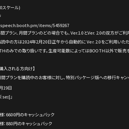
0スケール)
ジ
-speech.booth.pm/items/5459267
ラン、月間プランのどの場合でも、Ver.1.0とVer. 2.0の双方がご
の方は2024年2月20日正午から自動的に Ver. 2.0をご利用いた
THのみでの取り扱いです。生産可能数によってはBOOTH以外で販売
を購入される方向け】
プランまたは月間プランを購読中のお客様に対し、特別パッケージ版への移行キャ
月19日
seɪ]」
：6600円のキャッシュバック
：880円のキャッシュバック