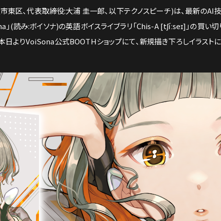
市東区、代表取締役:大浦 圭一郎、以下テクノスピーチ)は、最新のA
a」(読み:ボイソナ)の英語ボイスライブラリ「Chis-A [tʃíːseɪ]」の
て本日よりVoiSona公式BOOTHショップにて、新規描き下ろしイラ