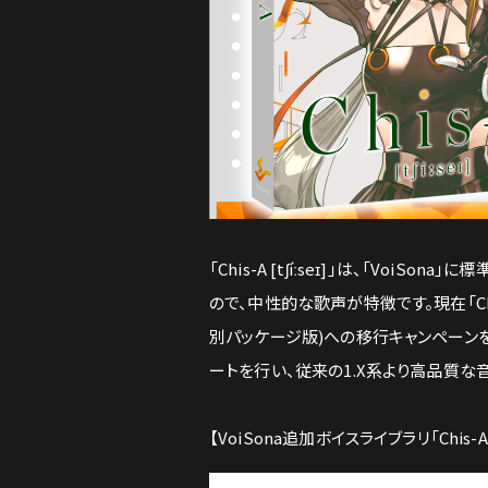
「Chis-A [tʃíːseɪ]」は、「V
ので、中性的な歌声が特徴です。現在「Chi
別パッケージ版)への移行キャンペーン
ートを行い、従来の1.X系より高品質な
【VoiSona追加ボイスライブラリ「Chis-A [t