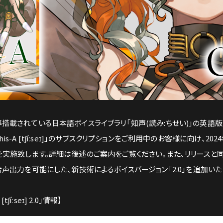
oiSona」に標準搭載されている日本語ボイスライブラリ「知声(読み:ちせい)」
s-A [tʃíːseɪ]」のサブスクリプションをご利用中のお客様に向け、20
を実施致します。詳細は後述のご案内をご覧ください。また、リリースと
音声出力を可能にした、新技術によるボイスバージョン「2.0」を追加いた
ʃíːseɪ] 2.0」情報】